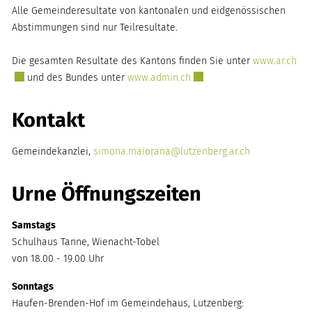
Alle Gemeinderesultate von kantonalen und eidgenössischen
Abstimmungen sind nur Teilresultate.
Ext
Die gesamten Resultate des Kantons finden Sie unter
www.ar.ch
Externer Link wird in einem
und des Bundes unter
www.admin.ch
Kontakt
Gemeindekanzlei,
simona.maiorana@lutzenberg.ar.ch
Urne Öffnungszeiten
Samstags
Schulhaus Tanne, Wienacht-Tobel
von 18.00 - 19.00 Uhr
Sonntags
Haufen-Brenden-Hof im Gemeindehaus, Lutzenberg: